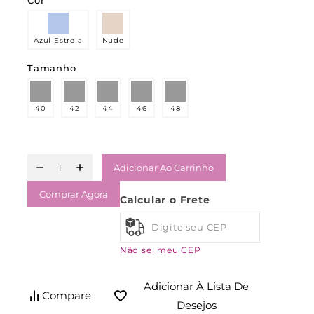
Cor
Azul Estrela
Nude
Tamanho
40
42
44
46
48
Adicionar Ao Carrinho
Comprar Agora
Calcular o Frete
Não sei meu CEP
Adicionar À Lista De
Compare
Desejos