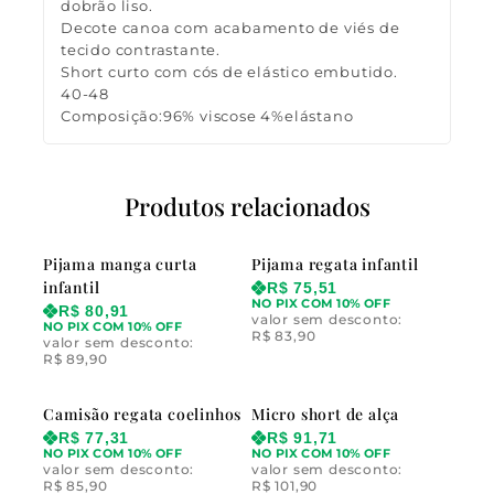
dobrão liso.
Decote canoa com acabamento de viés de
tecido contrastante.
Short curto com cós de elástico embutido.
40-48
Composição:96% viscose 4%elástano
Produtos relacionados
Pijama manga curta
Pijama regata infantil
infantil
R$
75,51
NO PIX COM 10% OFF
R$
80,91
valor sem desconto:
NO PIX COM 10% OFF
R$
83,90
valor sem desconto:
R$
89,90
Camisão regata coelinhos
Micro short de alça
R$
77,31
R$
91,71
NO PIX COM 10% OFF
NO PIX COM 10% OFF
valor sem desconto:
valor sem desconto:
R$
85,90
R$
101,90