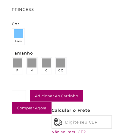
PRINCESS
Cor
Anis
Tamanho
P
M
G
GG
Adicionar Ao Carrinho
Comprar Agora
Calcular o Frete
Não sei meu CEP