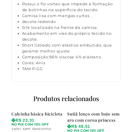
Possui o fio vortex que impede a formação
de bolinhas na superfície do tecido.
Camisa lisa com mangas curtas .
decote redondo
Silk localizado na frente da camisa.
Acabamento em vies do próprio tecido no
decote.
Short listrado com elástico embutido, que
garante melhor ajuste
Composição:96% viscose 4% elástano
Cores: Anis
TAM:P-GG
Produtos relacionados
Calcinha básica bicicleta
Sutiã lenço com bojo sem
aro com coroa princess
R$
23,31
NO PIX COM 10% OFF
R$
48,51
valor sem desconto:
NO PIX COM 10% OFF