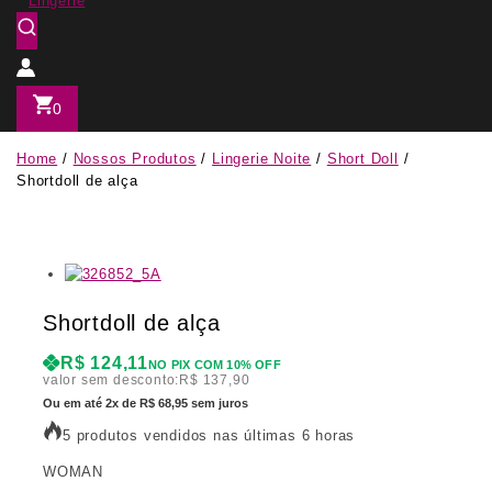
0
Home
/
Nossos Produtos
/
Lingerie Noite
/
Short Doll
/
Shortdoll de alça
Shortdoll de alça
R$
124,11
NO PIX COM 10% OFF
valor sem desconto:
R$
137,90
Ou em até 2x de R$ 68,95 sem juros
5 produtos vendidos nas últimas 6 horas
WOMAN