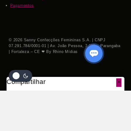
Pagamentos
© 2026 Sanny Confecções Femininas S.A. | CNPJ
07.291.784/0001-01 | Av. João Pessoa, 7.111 – Parangaba
| Fortaleza – CE ❤ By Rhino Mídias
Compartilhar
Ou em até 2x de
R$
124,11
Cópia
NO PIX COM 10% OFF
Ver
R$ 68,95 sem
valor sem desconto:
Opções
juros
R$
137,90