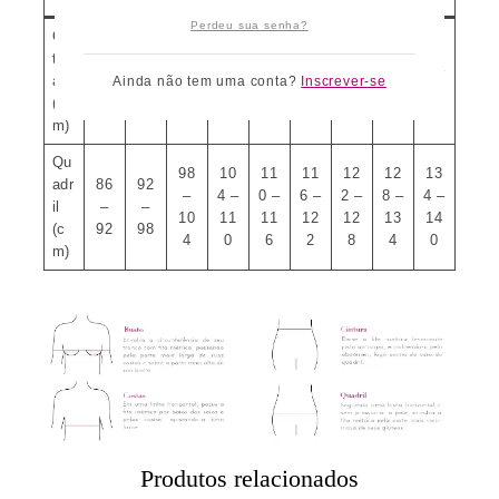
Perdeu sua senha?
Cin
98
10
11
12
tur
58
66
74
82
90
–
6 –
4 –
2 –
a
–
–
–
–
–
Ainda não tem uma conta?
Inscrever-se
10
11
12
13
(c
66
74
82
90
98
6
4
2
0
m)
Qu
98
10
11
11
12
12
13
adr
86
92
–
4 –
0 –
6 –
2 –
8 –
4 –
il
–
–
10
11
11
12
12
13
14
(c
92
98
4
0
6
2
8
4
0
m)
Produtos relacionados