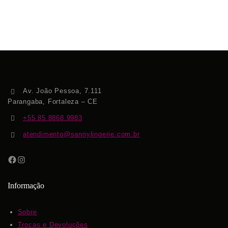
Av. João Pessoa, 7.111
Parangaba, Fortaleza – CE
+55 85 8868.9983
atendimento@sannylingerie.com.br
Informação
Sobre
Trocas e Devoluções