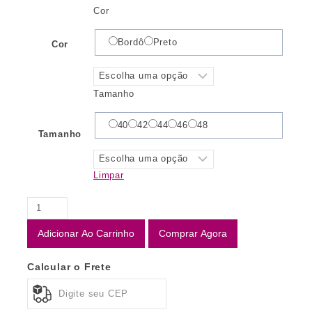
Cor
Bordô
Preto
Cor
Tamanho
40
42
44
46
48
Tamanho
Limpar
Adicionar Ao Carrinho
Comprar Agora
Calcular o Frete