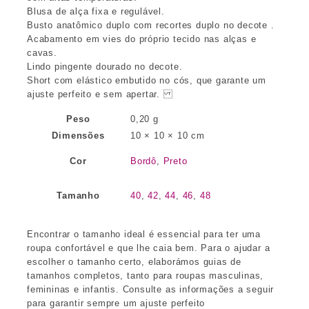
Blusa de alça fixa e regulável.
Busto anatômico duplo com recortes duplo no decote .
Acabamento em vies do próprio tecido nas alças e
cavas.
Lindo pingente dourado no decote.
Short com elástico embutido no cós, que garante um
ajuste perfeito e sem apertar.
Peso
0,20 g
Dimensões
10 × 10 × 10 cm
Cor
Bordô
,
Preto
Tamanho
40
,
42
,
44
,
46
,
48
Encontrar o tamanho ideal é essencial para ter uma
roupa confortável e que lhe caia bem. Para o ajudar a
escolher o tamanho certo, elaborámos guias de
tamanhos completos, tanto para roupas masculinas,
femininas e infantis. Consulte as informações a seguir
para garantir sempre um ajuste perfeito