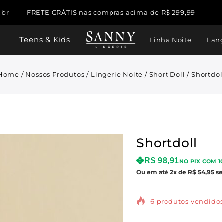
.br
FRETE GRÁTIS nas compras acima de R$ 299,99
Teens & Kids
Linha Noite
Lan
Home
/
Nossos Produtos
/
Lingerie Noite
/
Short Doll
/
Shortdol
Shortdoll
R$
98,91
NO PIX COM 1
Ou em até 2x de R$ 54,95 s
6 produtos vendidos