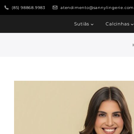
(85) 98868.9983
atendimento@sannylingerie.com
Sutiãs
Calcinhas