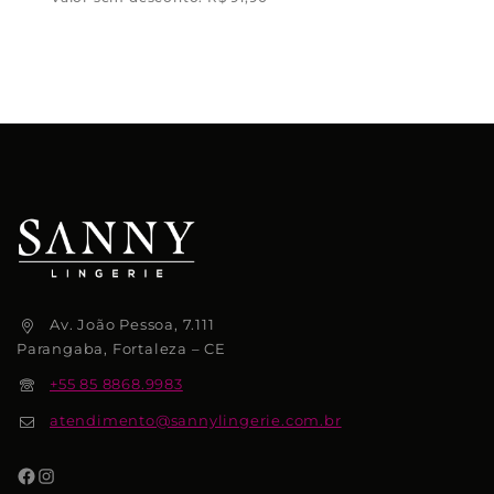
Av. João Pessoa, 7.111
Parangaba, Fortaleza – CE
+55 85 8868.9983
atendimento@sannylingerie.com.br