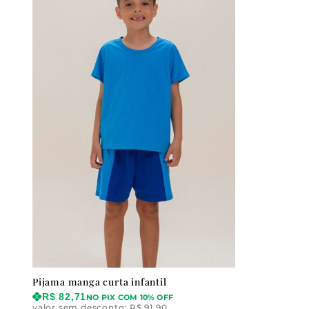
Pijama manga curta infantil
R$
82,71
NO PIX COM 10% OFF
valor sem desconto:
R$
91,90