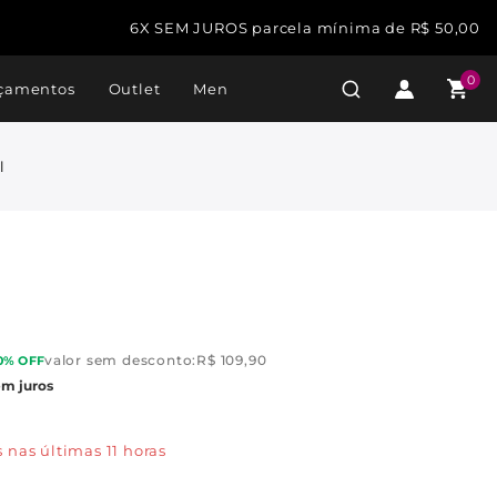
6X SEM JUROS parcela mínima de R$ 50,00
0
çamentos
Outlet
Men
l
valor sem desconto:
R$
109,90
0% OFF
em juros
 nas últimas 11 horas