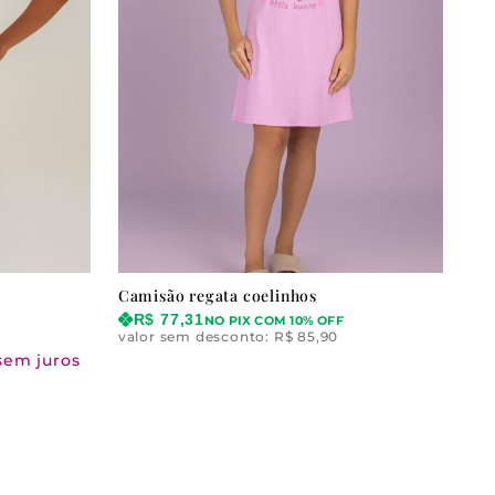
Camisão regata coelinhos
R$
77,31
NO PIX COM 10% OFF
valor sem desconto:
R$
85,90
sem juros