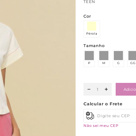
TEEN
Cor
Pérola
Tamanho
P
M
G
GG
Adicio
Calcular o Frete
Não sei meu CEP