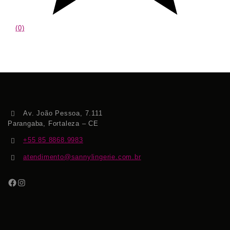
(0)
Av. João Pessoa, 7.111
Parangaba, Fortaleza – CE
+55 85 8868.9983
atendimento@sannylingerie.com.br