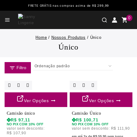
FRETE GRÁTIS nas compras acima de R$ 299,99
0
Home
/
Nossos Produtos
/
Único
Único
Filtro
Ver Opções
Ver Opções
Camisão único
Camisão Único
R$
97,11
R$
100,71
NO PIX COM 10% OFF
NO PIX COM 10% OFF
valor sem desconto:
valor sem desconto:
R$
111,90
R$
107,90
em até 2x de R$ 55,95 sem juros