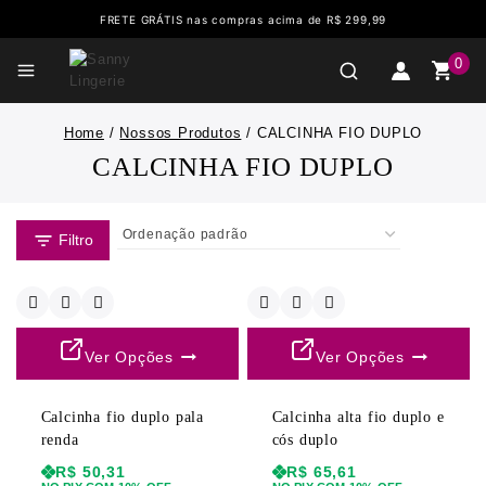
FRETE GRÁTIS nas compras acima de R$ 299,99
0
Home
/
Nossos Produtos
/
CALCINHA FIO DUPLO
CALCINHA FIO DUPLO
Filtro
Ver Opções
Ver Opções
Calcinha fio duplo pala
Calcinha alta fio duplo e
renda
cós duplo
R$
50,31
R$
65,61