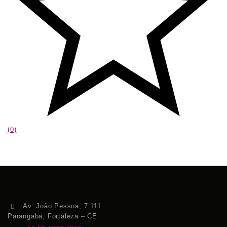
(0)
Av. João Pessoa, 7.111
Parangaba, Fortaleza – CE