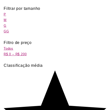
Filtrar por tamanho
P
M
G
GG
Filtro de preço
Todos
R$
0
–
R$
200
Classificação média