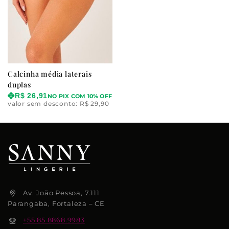
Calcinha média laterais
duplas
R$
26,91
NO PIX COM 10% OFF
valor sem desconto:
R$
29,90
Av. João Pessoa, 7.111
Parangaba, Fortaleza – CE
+55 85 8868.9983