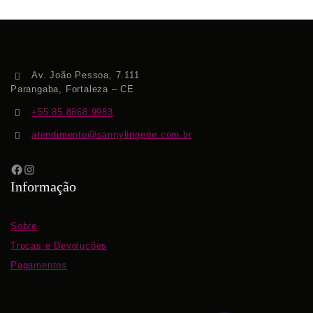
Av. João Pessoa, 7.111
Parangaba, Fortaleza – CE
+55 85 8868.9983
atendimento@sannylingerie.com.br
Informação
Sobre
Trocas e Devoluções
Pagamentos