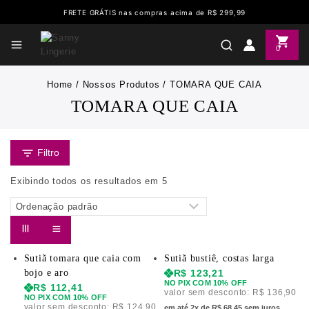
FRETE GRÁTIS nas compras acima de R$ 299,99
0
Home
/
Nossos Produtos
/
TOMARA QUE CAIA
TOMARA QUE CAIA
Filtro
Exibindo todos os resultados em
5
Sutiã tomara que caia com
Sutiã bustiê, costas larga
bojo e aro
R$
123,21
NO PIX COM 10% OFF
R$
112,41
valor sem desconto:
R$
136,90
NO PIX COM 10% OFF
valor sem desconto:
R$
124,90
em até 2x de R$ 68,45 sem juros