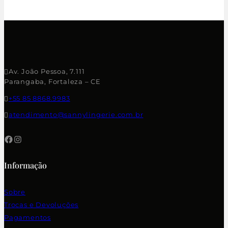
Av. João Pessoa, 7.111
Parangaba, Fortaleza – CE
+55 85 8868.9983
atendimento@sannylingerie.com.br
Informação
Sobre
Trocas e Devoluções
Pagamentos