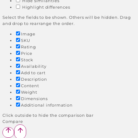
Hide similarities
Highlight differences
Select the fields to be shown. Others will be hidden. Drag
and drop to rearrange the order.
Image
SKU
Rating
Price
Stock
Availability
Add to cart
Description
Content
Weight
Dimensions
Additional information
Click outside to hide the comparison bar
Compare