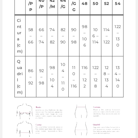
40
42
44
/P
/G
48
50
52
54
/P
/M
/G
P
G
Ci
nt
98
122
58
66
74
82
90
10
114
ur
–
–
–
–
–
–
–
6 –
–
a
10
13
66
74
82
90
98
114
122
(c
6
0
m)
Q
10
ua
98
11
116
122
12
13
86
92
4
dri
–
0
–
–
8 –
4 –
–
–
–
l
10
–
12
12
13
14
92
98
11
(c
4
116
2
8
4
0
0
m)