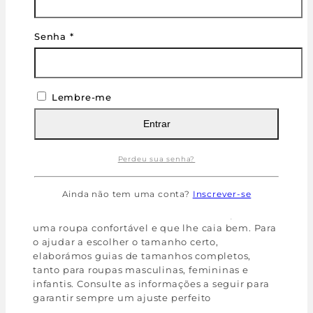
delicados em cada lado das alças largas.
Possui uma semi abertura funcional com fecho
em botões.
Senha
*
Acabamento em viés do próprio tecido no
decote costa e cavas.
Composição:100% algodão.
Tam: 42-52
Lembre-me
Entrar
Peso
0,20 g
Dimensões
10 × 10 × 10 cm
Perdeu sua senha?
Cor
Azul Glacê
,
Natural
Tamanho
42
,
44
,
46
,
48
,
50
,
52
Ainda não tem uma conta?
Inscrever-se
Encontrar o tamanho ideal é essencial para ter
uma roupa confortável e que lhe caia bem. Para
o ajudar a escolher o tamanho certo,
elaborámos guias de tamanhos completos,
tanto para roupas masculinas, femininas e
infantis. Consulte as informações a seguir para
garantir sempre um ajuste perfeito