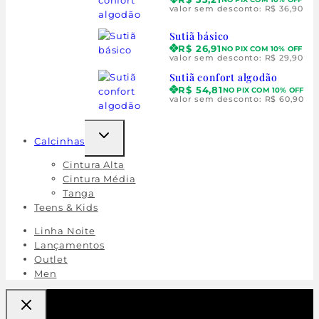
valor sem desconto:
R$
36,90
Sutiã básico
R$
26,91
NO PIX COM 10% OFF
valor sem desconto:
R$
29,90
Sutiã confort algodão
R$
54,81
NO PIX COM 10% OFF
valor sem desconto:
R$
60,90
Calcinhas
Cintura Alta
Cintura Média
Tanga
Teens & Kids
Linha Noite
Lançamentos
Outlet
Men