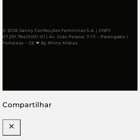
© 2026 Sanny Confecções Femininas S.A. | CNPJ
07.291.784/0001-01 | Av. João Pessoa, 7.111 – Parangaba |
Fortaleza – CE ❤ By Rhino Mídias
Compartilhar