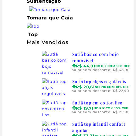
Sustentação
Tomara que Caia
Top
Mais Vendidos
Sutiã básico com bojo
removível
R$
44,01
NO PIX COM 10% OFF
valor sem desconto:
R$
48,90
Sutiã top alças reguláveis
R$
20,61
NO PIX COM 10% OFF
valor sem desconto:
R$
22,90
Sutiã top em cotton liso
R$
19,71
NO PIX COM 10% OFF
valor sem desconto:
R$
21,90
Sutiã top infantil confort
algodão
R$
33,21
NO PIX COM 10% OFF