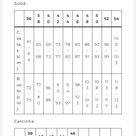
Sutiã:
3
4
4
4
4
4
5
36
52
54
8
0
2
4
6
8
0
C
os
10
61
ta
65
69
73
78
83
88
92
96
0
–
s
–
–
–
–
–
–
–
–
–
6
(c
68
72
77
82
87
91
95
99
10
4
m
3
)
B
10
10
11
11
us
77
9
9
98
72
86
3
8
3
8
to
–
0
4
–
–
–
–
–
–
–
(c
8
–
–
10
75
89
10
11
11
12
m
0
93
97
2
7
2
7
2
)
Calcinha:
38
46