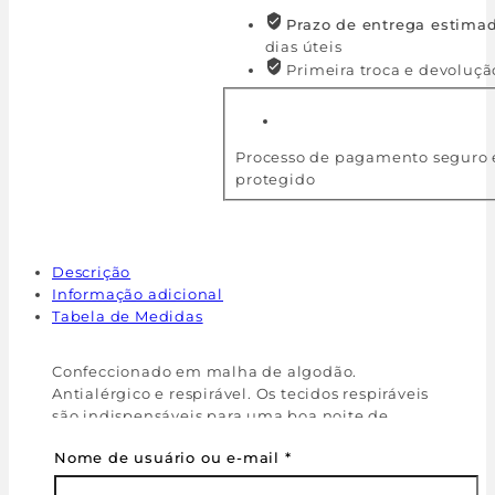
Prazo de entrega estimad
dias úteis
Primeira troca e devoluçã
Processo de pagamento seguro 
protegido
Descrição
Informação adicional
Tabela de Medidas
Confeccionado em malha de algodão.
Antialérgico e respirável. Os tecidos respiráveis
são indispensáveis para uma boa noite de
descanso.
Nome de usuário ou e-mail
*
Camisola regata .
Decote quadrado,com bordados artesanais