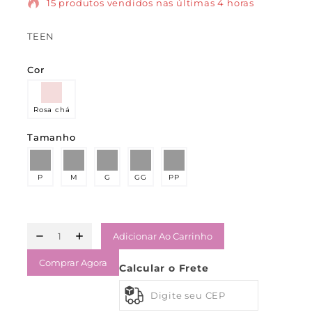
15 produtos vendidos nas últimas 4 horas
TEEN
Cor
Rosa chá
Tamanho
P
M
G
GG
PP
Adicionar Ao Carrinho
Comprar Agora
Calcular o Frete