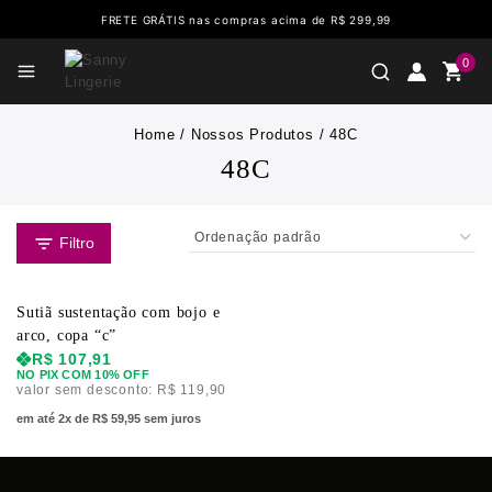
FRETE GRÁTIS nas compras acima de R$ 299,99
0
Home
/
Nossos Produtos
/
48C
48C
Filtro
Sutiã sustentação com bojo e
arco, copa “c”
R$
107,91
NO PIX COM 10% OFF
valor sem desconto:
R$
119,90
em até 2x de R$ 59,95 sem juros