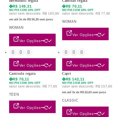
Bermudoll regata
Camisão regata
R$
149,31
R$
70,11
NO PIX COM 10% OFF
NO PIX COM 10% OFF
valor sem desconto:
R$
165,90
valor sem desconto:
R$
77,90
em até 3x de R$ 55,30 sem juros
WOMAN
WOMAN
Ver Opções
Ver Opções
Ver Opções
Ver Opções
Camisola regata
Capri
R$
70,11
R$
142,11
NO PIX COM 10% OFF
NO PIX COM 10% OFF
valor sem desconto:
R$
77,90
valor sem desconto:
R$
157,90
em até 3x de R$ 52,63 sem juros
TEEN
CLASSIC
Ver Opções
Ver Opções