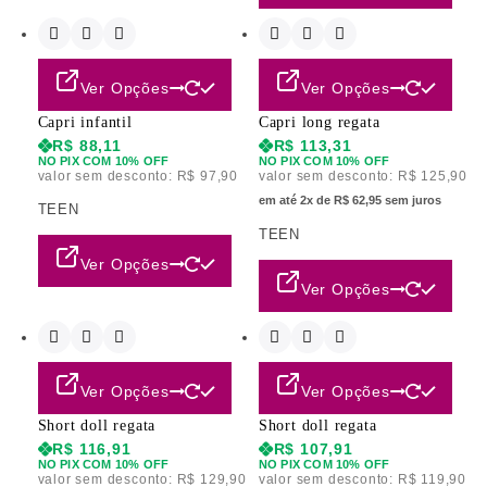
Ver Opções
Ver Opções
Capri infantil
Capri long regata
R$
88,11
R$
113,31
NO PIX COM 10% OFF
NO PIX COM 10% OFF
valor sem desconto:
R$
97,90
valor sem desconto:
R$
125,90
em até 2x de R$ 62,95 sem juros
TEEN
TEEN
Ver Opções
Ver Opções
Ver Opções
Ver Opções
Short doll regata
Short doll regata
R$
116,91
R$
107,91
NO PIX COM 10% OFF
NO PIX COM 10% OFF
valor sem desconto:
R$
129,90
valor sem desconto:
R$
119,90