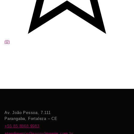
(0)
Av. João Pessoa, 7.111
Parangaba, Fortaleza – CE
+55 85 8868.9983
atendimento@sannylingerie.com.br