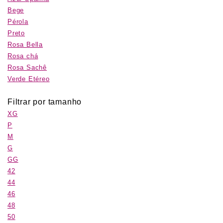
Bege
Pérola
Preto
Rosa Bella
Rosa chá
Rosa Sachê
Verde Etéreo
Filtrar por tamanho
XG
P
M
G
GG
42
44
46
48
50